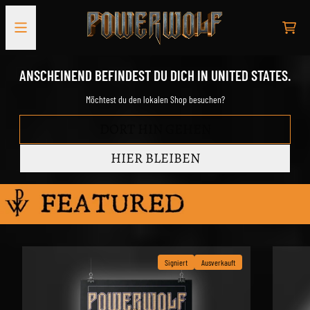
Zum Inhalt
Official Store
WA
ANSCHEINEND BEFINDEST DU DICH IN UNITED STATES.
Möchtest du den lokalen Shop besuchen?
DORT HIN GEHEN
HIER BLEIBEN
render_section=true,countdown_script=false,
Signiert
Ausverkauft